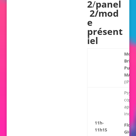
2
/
p
anel
2
/mod
e
présent
iel
Modér
Brigit
Pulch
MAV
(IPN)
Psych
cognit
appre
inclus
11h-
Flore
11h15
GHEL