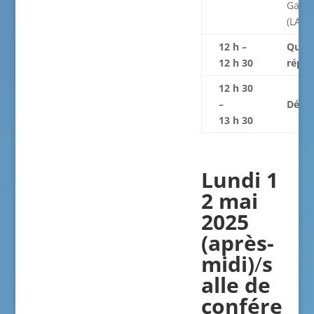
Gabo
(LARE
12 h –
Quest
12 h 30
répon
12 h 30
–
Déjeu
13 h 30
Lundi 1
2 mai
2025
(après-
midi)
/
s
alle de
confére