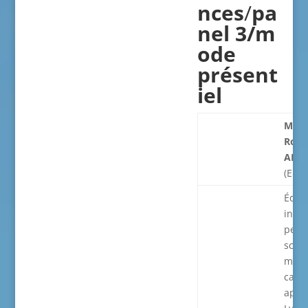
nces
/
p
a
nel
3/m
ode
présent
iel
Modé
Rosal
AND
(ENS)
Éduc
inclu
perf
scola
male
cas 
appr