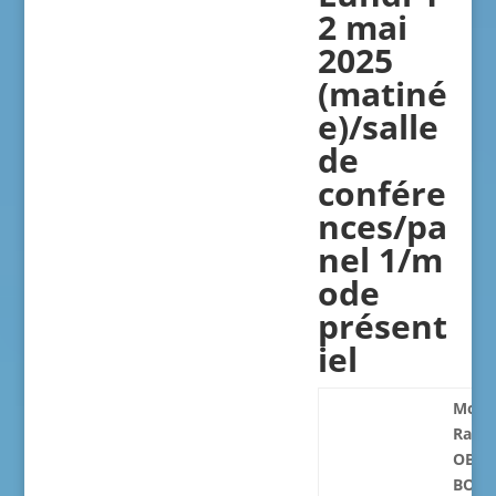
2 mai
2025
(matiné
e)
/salle
de
confére
nces/p
a
nel 1
/m
ode
présent
iel
Modér
Ralph
OBAN
BOY