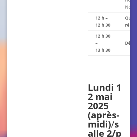
Nouv
12 h –
Quest
12 h 30
répo
12 h 30
–
Déjeu
13 h 30
Lundi 1
2 mai
2025
(après-
midi)
/
s
alle 2/p