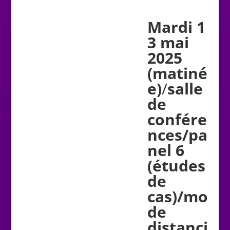
Mardi 1
3 mai
2025
(matiné
e)
/
salle
de
confére
nces/p
a
nel
6
(études
de
cas)/mo
de
distanci