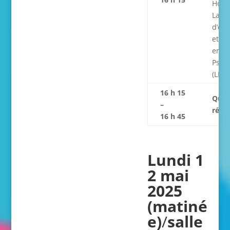
Houp
Labor
d’étu
et de
en
Psyc
(LEPP
1
6
h
15
Ques
–
répo
16 h 45
Lundi 1
2 mai
2025
(matiné
e)
/
salle