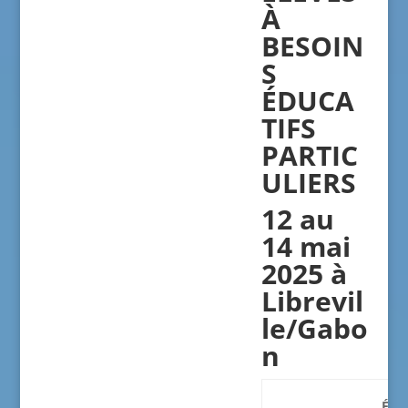
À
BESOIN
S
ÉDUCA
TIFS
PARTIC
ULIERS
12 au
14 mai
2025 à
Librevil
le/Gabo
n
Évè