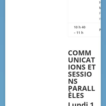
IGN
MBA
Fond
nou
10 h
4
0
Pau
– 11 h
COMM
UNICAT
IONS ET
SESSIO
NS
PARALL
ÈLES
Lundi 1